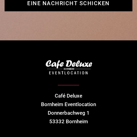
h
EINE NACHRICHT SCHICKEN
b
i
s
t
,
l
a
s
s
Café Deluxe
e
Bornheim Eventlocation
d
Donnerbachweg 1
i
53332 Bornheim
e