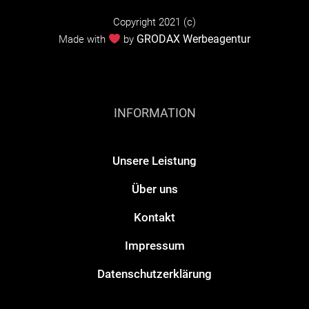
s
Copyright 2021 (c)
e
GRODAX Werbeagentur
Made with
by
s
F
e
INFORMATION
l
d
l
Unsere Leistung
e
Über uns
e
Kontakt
r
Impressum
.
Datenschutzerklärung